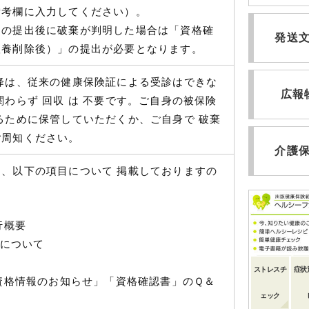
備考欄に入力してください）。
」の提出後に破棄が判明した場合は「資格確
発送
扶養削除後）」の提出が必要となります。
降は、従来の健康保険証による受診はできな
広報
関わらず 回収 は 不要です。ご自身の被保険
るために保管していただくか、ご自身で 破棄
ご周知ください。
介護
、以下の項目について 掲載しておりますの
行概要
 について
ストレスチ
症状
「資格情報のお知らせ」「資格確認書」のＱ＆
ェック