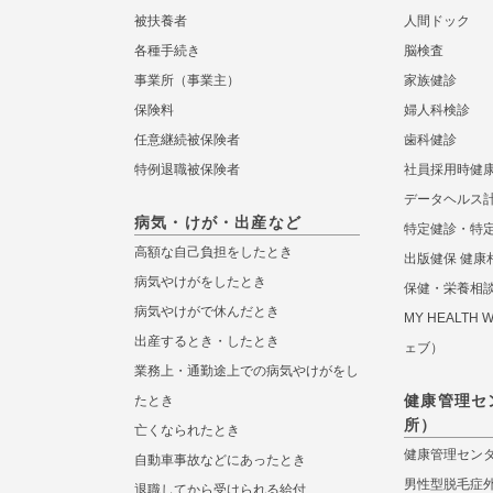
被扶養者
人間ドック
各種手続き
脳検査
事業所（事業主）
家族健診
保険料
婦人科検診
任意継続被保険者
歯科健診
特例退職被保険者
社員採用時健
データヘルス
病気・けが・出産など
特定健診・特
高額な自己負担をしたとき
出版健保 健康
病気やけがをしたとき
保健・栄養相
病気やけがで休んだとき
MY HEALTH
出産するとき・したとき
ェブ）
業務上・通勤途上での病気やけがをし
健康管理セ
たとき
所）
亡くなられたとき
健康管理セン
自動車事故などにあったとき
男性型脱毛症
退職してから受けられる給付