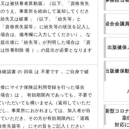
事務担当
届又は被扶養者異動届」（以下、「資格喪失
付のうえ、事業所を経由して返却してくださ
に「紛失又は破棄 」（以下、「紛失等」と
組合会議
「資格喪失届等」 に紛失等の状況を記入し
場合は、備考欄に入力してください）。 な
提出後に「紛失等」が判明した場合は 「資
出版健保
は扶養削除 後 ）」の提出が必要となります
出版健保
確認書 の 回収 は 不要です 。ご自身で破
付後にマイナ保険証利用登録を行った場合
場合）は 、 有効期限内であっても、不要で
ていただいても構いません（返却していただ
だし、事業所におかれましては、加入者が自
新型コロ
染
していただき、その方が有効期限内に「退職
対応
格喪失届等 」 にその旨をご記入ください