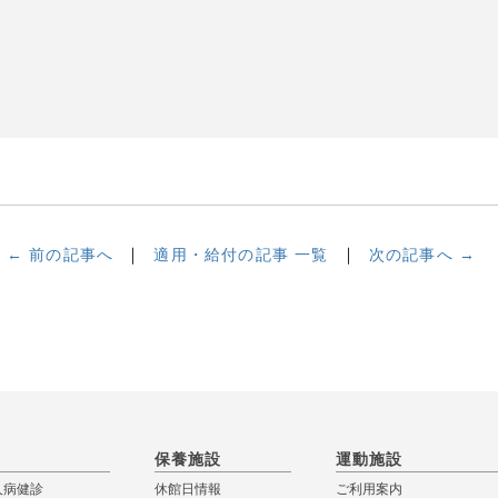
← 前の記事へ
適用・給付の記事 一覧
次の記事へ →
保養施設
運動施設
人病健診
休館日情報
ご利用案内