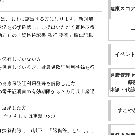
健康スコ
者は、以下に該当する方になります。新規加
状況を必ず確認し、ご提出いただく資格取得
動届）の「資格確認書 発行 要否」欄に記載
イベン
を保有していない方
を保有しているが、健康保険証利用登録を行
健康管理
療
の健康保険証利用登録を解除した方
休診・代
の電子証明書の有効期限から３カ月以上経過
を返納した方
すこや
 した方もしくは更新中の方
は扶養削除 」（以下、「退職等」という。）