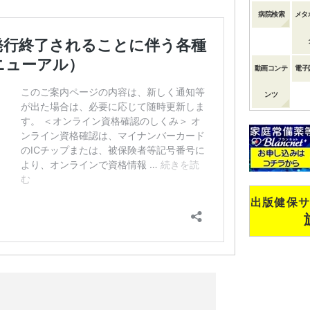
病院検索
メタ
動画コンテ
電子
ンツ
出版健保サ