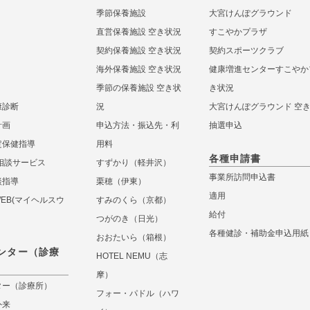
季節保養施設
大宮けんぽグラウンド
直営保養施設 空き状況
すこやかプラザ
契約保養施設 空き状況
契約スポーツクラブ
海外保養施設 空き状況
健康増進センターすこやか
季節の保養施設 空き状
き状況
康診断
況
大宮けんぽグラウンド 空
計画
申込方法・振込先・利
抽選申込
定保健指導
用料
各種申請書
相談サービス
すずかり（軽井沢）
事業所訪問申込書
談指導
栗穂（伊東）
適用
 WEB(マイヘルスウ
すみのくら（京都）
給付
つがのき（日光）
各種健診・補助金申込用紙
おおたいら（箱根）
ンター（診療
HOTEL NEMU（志
摩）
ター（診療所）
フォー・パドル（ハワ
外来