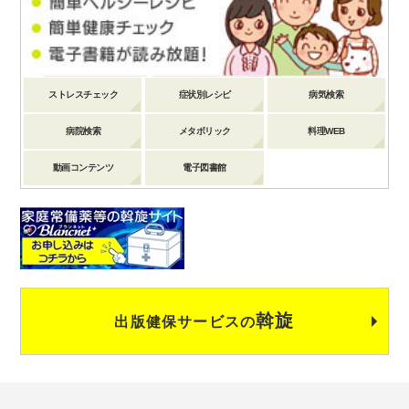
ストレスチェック
症状別レシピ
病気検索
病院検索
メタボリック
料理WEB
動画コンテンツ
電子図書館
斡旋
出版健保サービスの