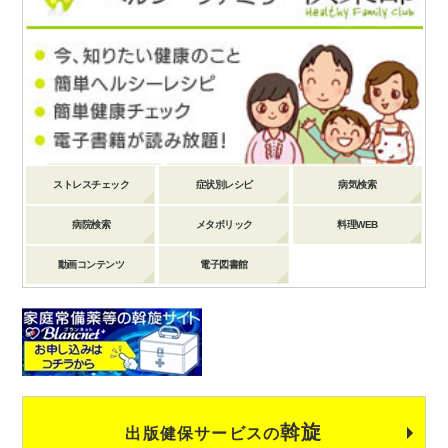
ストレスチェック
症状別レシピ
病気検索
病院検索
メタボリック
料理WEB
動画コンテンツ
電子図書館
斡旋
出版健保サービスの