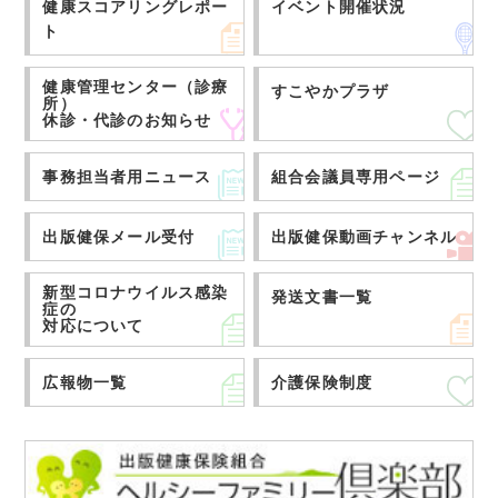
健康スコアリングレポー
イベント開催状況
ト
健康管理センター（診療
すこやかプラザ
所）
休診・代診のお知らせ
事務担当者用ニュース
組合会議員専用ページ
出版健保メール受付
出版健保動画チャンネル
新型コロナウイルス感染
発送文書一覧
症の
対応について
広報物一覧
介護保険制度