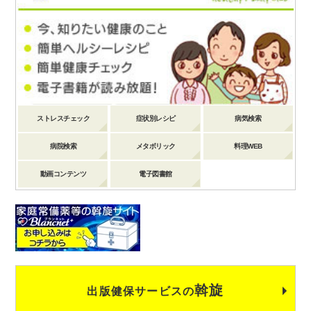
ストレスチェック
症状別レシピ
病気検索
病院検索
メタボリック
料理WEB
動画コンテンツ
電子図書館
斡旋
出版健保サービスの