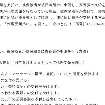
額を支払い、被保険者が後日当組合に申請し、療養費の支給
所が代理受領を行なっている場合、被保険者等が窓口で一部
施術所等が療養費として請求し、施術所に組合が支給する方
、「代理受領払い」を廃止し、次のとおり「償還払い」のみ
い、被保険者が健保組合に療養費の申請を行う方法）
り開始（同年５月３１日をもって代理受領を廃止）
あんま・マッサージ・指圧」施術についての同意を受けます。
』の交付を受ける）
払い『②領収証』の交付を受けます。
容のわかる書類』の交付を受けます。
書に以下の必要書類を添付し提出してください。