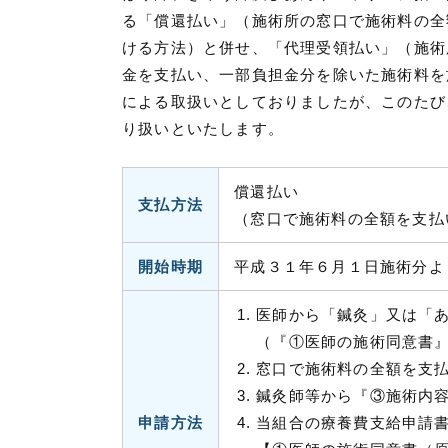
る「償還払い」（施術所の窓口で施術料の全
ける方法）と併せ、「代理受領払い」（施術
金を支払い、一部負担金分を除いた施術料を
による取扱いとしておりましたが、このたび
り扱いといたします。
償還払い
支払方法
（窓口で施術料の全額を支払
開始時期
平成３１年６月１日施術分よ
医師から「鍼灸」又は「
（『①医師の施術同意書
窓口で施術料の全額を支
鍼灸師等から『③施術内
申請方法
当組合の療養費支給申請