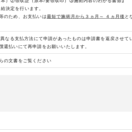
本）②領収証（原本/要領収印）③施術内容のわかる書類】
支給決定を行います。
等のため、お支払いは
最短で施術月から３ヵ月～
４ヵ月後
と
降、異なる支払方法にて申請があったものは申請書を返戻させて
償還払いにて再申請をお願いいたします。
らの文書をご覧ください