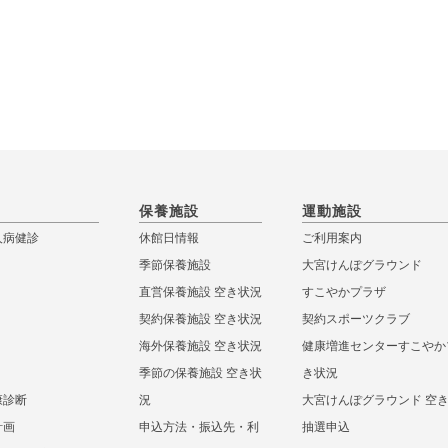
保養施設
運動施設
人病健診
休館日情報
ご利用案内
季節保養施設
大宮けんぽグラウンド
直営保養施設 空き状況
すこやかプラザ
契約保養施設 空き状況
契約スポーツクラブ
海外保養施設 空き状況
健康増進センターすこやか
季節の保養施設 空き状
き状況
康診断
況
大宮けんぽグラウンド 空
計画
申込方法・振込先・利
抽選申込