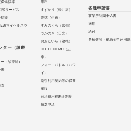
定保健指導
用料
各種申請書
相談サービス
すずかり（軽井沢）
事業所訪問申込書
談指導
栗穂（伊東）
適用
 WEB(マイヘルスウ
すみのくら（京都）
給付
つがのき（日光）
各種健診・補助金申込用紙
おおたいら（箱根）
ンター（診療
HOTEL NEMU（志
摩）
ター（診療所）
フォー・パドル（ハワ
外来
イ）
割引利用契約等の保養
検査
施設
宿泊費用補助金制度
抽選申込