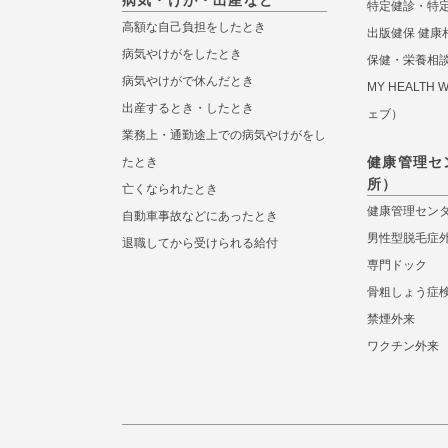
病気・けが・出産など
特定健診・特
高額な自己負担をしたとき
出版健保 健康
病気やけがをしたとき
保健・栄養相
病気やけがで休んだとき
MY HEALTH
出産するとき・したとき
ェブ）
業務上・通勤途上での病気やけがをし
健康管理セ
たとき
所）
亡くなられたとき
健康管理セン
自動車事故などにあったとき
男性型脱毛症
退職してから受けられる給付
専門ドック
骨粗しょう症
禁煙外来
ワクチン外来