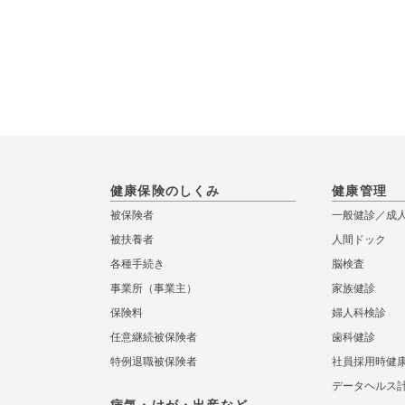
健康保険のしくみ
健康管理
被保険者
一般健診／成
被扶養者
人間ドック
各種手続き
脳検査
事業所（事業主）
家族健診
保険料
婦人科検診
任意継続被保険者
歯科健診
特例退職被保険者
社員採用時健
データヘルス