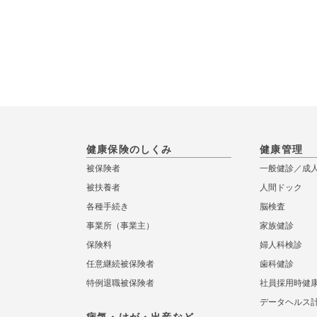
健康保険のしくみ
健康管理
被保険者
一般健診／成
被扶養者
人間ドック
各種手続き
脳検査
事業所（事業主）
家族健診
保険料
婦人科検診
任意継続被保険者
歯科健診
特例退職被保険者
社員採用時健
データヘルス