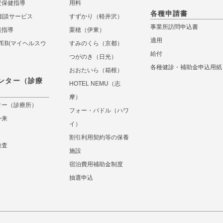
定保健指導
用料
各種申請書
相談サービス
すずかり（軽井沢）
事業所訪問申込書
談指導
栗穂（伊東）
適用
 WEB(マイヘルスウ
すみのくら（京都）
給付
つがのき（日光）
各種健診・補助金申込用紙
おおたいら（箱根）
ンター（診療
HOTEL NEMU（志
摩）
ター（診療所）
フォー・パドル（ハワ
外来
イ）
割引利用契約等の保養
検査
施設
宿泊費用補助金制度
抽選申込