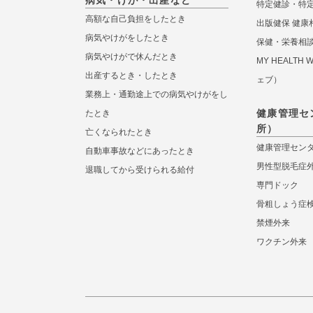
病気・けが・出産など
特定健診・特
高額な自己負担をしたとき
出版健保 健康
病気やけがをしたとき
保健・栄養相
病気やけがで休んだとき
MY HEALTH
出産するとき・したとき
ェブ）
業務上・通勤途上での病気やけがをし
健康管理セ
たとき
所）
亡くなられたとき
健康管理セン
自動車事故などにあったとき
男性型脱毛症
退職してから受けられる給付
専門ドック
骨粗しょう症
禁煙外来
ワクチン外来