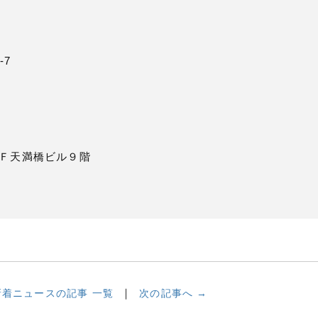
-7
4 ＭＦ天満橋ビル９階
新着ニュースの記事 一覧
次の記事へ →