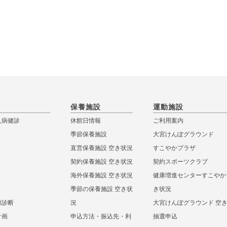
保養施設
運動施設
人病健診
休館日情報
ご利用案内
季節保養施設
大宮けんぽグラウンド
直営保養施設 空き状況
すこやかプラザ
契約保養施設 空き状況
契約スポーツクラブ
海外保養施設 空き状況
健康増進センターすこやか
季節の保養施設 空き状
き状況
康診断
況
大宮けんぽグラウンド 空
計画
申込方法・振込先・利
抽選申込