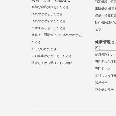
病気・けが・出産など
特定健診・特
高額な自己負担をしたとき
出版健保 健康
病気やけがをしたとき
保健・栄養相
病気やけがで休んだとき
MY HEALTH
出産するとき・したとき
ェブ）
業務上・通勤途上での病気やけがをし
健康管理セ
たとき
所）
亡くなられたとき
健康管理セン
自動車事故などにあったとき
男性型脱毛症
退職してから受けられる給付
専門ドック
骨粗しょう症
禁煙外来
ワクチン外来