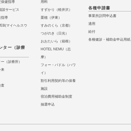
定保健指導
用料
各種申請書
相談サービス
すずかり（軽井沢）
事業所訪問申込書
談指導
栗穂（伊東）
適用
 WEB(マイヘルスウ
すみのくら（京都）
給付
つがのき（日光）
各種健診・補助金申込用紙
おおたいら（箱根）
ンター（診療
HOTEL NEMU（志
摩）
ター（診療所）
フォー・パドル（ハワ
外来
イ）
割引利用契約等の保養
検査
施設
宿泊費用補助金制度
抽選申込