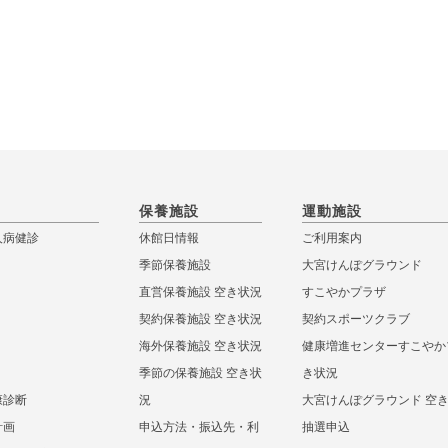
保養施設
運動施設
人病健診
休館日情報
ご利用案内
季節保養施設
大宮けんぽグラウンド
直営保養施設 空き状況
すこやかプラザ
契約保養施設 空き状況
契約スポーツクラブ
海外保養施設 空き状況
健康増進センターすこやか
季節の保養施設 空き状
き状況
康診断
況
大宮けんぽグラウンド 空
計画
申込方法・振込先・利
抽選申込