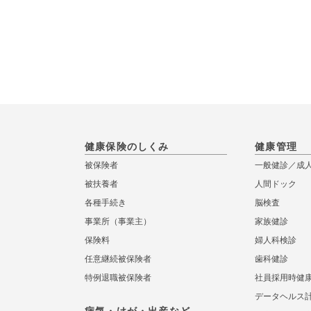
健康保険のしくみ
健康管理
被保険者
一般健診／成
被扶養者
人間ドック
各種手続き
脳検査
事業所（事業主）
家族健診
保険料
婦人科検診
任意継続被保険者
歯科健診
特例退職被保険者
社員採用時健
データヘルス