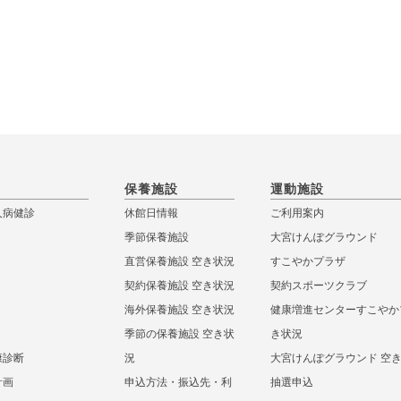
保養施設
運動施設
人病健診
休館日情報
ご利用案内
季節保養施設
大宮けんぽグラウンド
直営保養施設 空き状況
すこやかプラザ
契約保養施設 空き状況
契約スポーツクラブ
海外保養施設 空き状況
健康増進センターすこやか
季節の保養施設 空き状
き状況
康診断
況
大宮けんぽグラウンド 空
計画
申込方法・振込先・利
抽選申込