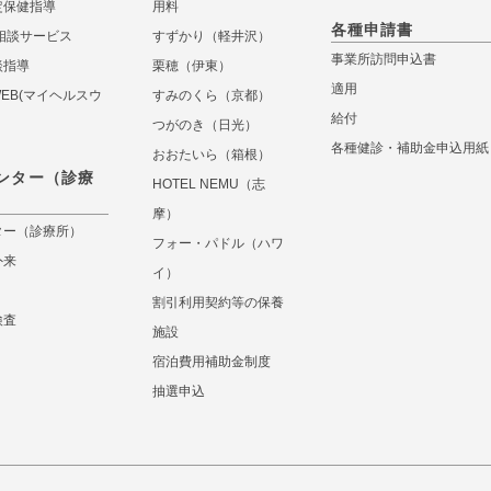
定保健指導
用料
各種申請書
相談サービス
すずかり（軽井沢）
事業所訪問申込書
談指導
栗穂（伊東）
適用
 WEB(マイヘルスウ
すみのくら（京都）
給付
つがのき（日光）
各種健診・補助金申込用紙
おおたいら（箱根）
ンター（診療
HOTEL NEMU（志
摩）
ター（診療所）
フォー・パドル（ハワ
外来
イ）
割引利用契約等の保養
検査
施設
宿泊費用補助金制度
抽選申込