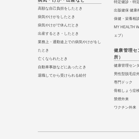
病気・けが・出産など
特定健診・特
高額な自己負担をしたとき
出版健保 健康
病気やけがをしたとき
保健・栄養相
病気やけがで休んだとき
MY HEALTH
出産するとき・したとき
ェブ）
業務上・通勤途上での病気やけがをし
健康管理セ
たとき
所）
亡くなられたとき
健康管理セン
自動車事故などにあったとき
男性型脱毛症
退職してから受けられる給付
専門ドック
骨粗しょう症
禁煙外来
ワクチン外来