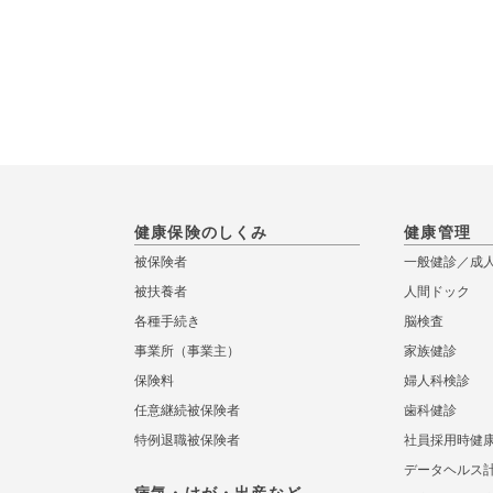
健康保険のしくみ
健康管理
被保険者
一般健診／成
被扶養者
人間ドック
各種手続き
脳検査
事業所（事業主）
家族健診
保険料
婦人科検診
任意継続被保険者
歯科健診
特例退職被保険者
社員採用時健
データヘルス