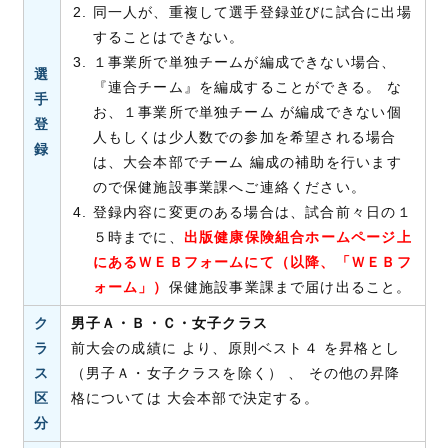
同一人が、重複して選手登録並びに試合に出場
することはできない。
１事業所で単独チームが編成できない場合、
選
『連合チーム』を編成することができる。 な
手
お、１事業所で単独チーム が編成できない個
登
人もしくは少人数での参加を希望される場合
録
は、大会本部でチーム 編成の補助を行います
ので保健施設事業課へご連絡ください。
登録内容に変更のある場合は、試合前々日の１
５時までに、
出版健康保険組合ホームページ上
にあるＷＥＢフォームにて（以降、「ＷＥＢフ
ォーム」）
保健施設事業課まで届け出ること。
ク
男子Ａ・Ｂ・Ｃ・女子クラス
ラ
前大会の成績に より、原則ベスト４ を昇格とし
ス
（男子Ａ・女子クラスを除く） 、 その他の昇降
区
格については 大会本部で決定する。
分