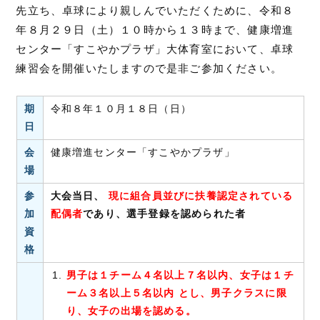
先立ち、卓球により親しんでいただくために、令和８
年８月２９日（土）１０時から１３時まで、健康増進
センター「すこやかプラザ」大体育室において、卓球
練習会を開催いたしますので是非ご参加ください。
期
令和８年１０月１８日（日）
日
会
健康増進センター「すこやかプラザ」
場
参
大会当日、
現に組合員並びに扶養認定されている
加
配偶者
であり、選手登録を認められた者
資
格
男子は１チーム４名以上７名以内、女子は１チ
ーム３名以上５名以内 とし、男子クラスに限
り、女子の出場を認める。