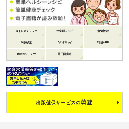
ストレスチェック
症状別レシピ
病気検索
病院検索
メタボリック
料理WEB
動画コンテンツ
電子図書館
斡旋
出版健保サービスの