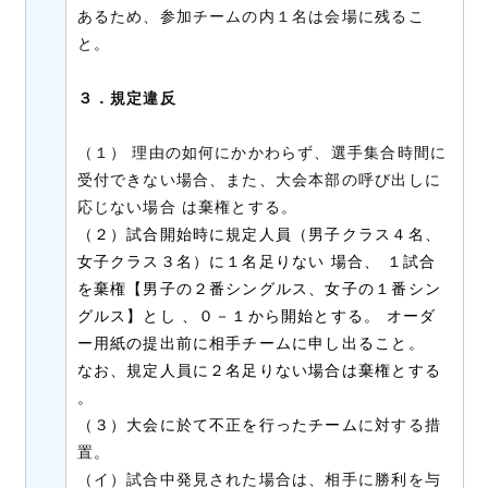
あるため、参加チームの内１名は会場に残るこ
と。
３．規定違反
（１） 理由の如何にかかわらず、選手集合時間に
受付できない場合、また、大会本部の呼び出しに
応じない場合 は棄権とする。
（２）試合開始時に規定人員（男子クラス４名、
女子クラス３名）に１名足りない 場合、 １試合
を棄権【男子の２番シングルス、女子の１番シン
グルス】とし 、０－１から開始とする。 オーダ
ー用紙の提出前に相手チームに申し出ること。
なお、規定人員に２名足りない場合は棄権とする
。
（３）大会に於て不正を行ったチーム
に対する措
置。
（イ）試合中発見された場合は、相手に勝利を与