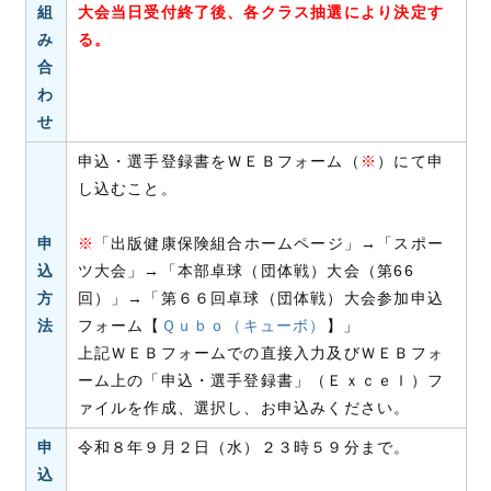
組
大会当日受付終了後、各クラス抽選により決定す
み
る。
合
わ
せ
申込・選手登録書をＷＥＢフォーム（
※
）にて申
し込むこと。
申
※
「出版健康保険組合ホームページ」→「スポー
込
ツ大会」→「本部卓球（団体戦）大会（第66
方
回）」→「第６６回卓球（団体戦）大会参加申込
法
フォーム【
Ｑｕｂｏ（キューボ）
】」
上記ＷＥＢフォームでの直接入力及びＷＥＢフォ
ーム上の「申込・選手登録書」（Ｅｘｃｅｌ）フ
ァイルを作成、選択し、お申込みください。
申
令和８年９月２日（水）２３時５９分まで。
込