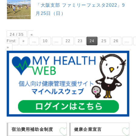
「大阪支部 ファミリーフェスタ2022」9
月25日（日）
24 / 35
«
First
«
...
10
...
22
23
24
25
26
...
»
宿泊費用補助金制度
健康企業宣言